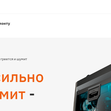
греется и шумит
сильно
умит
-