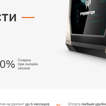
сти
10%
Скидка
при онлайн
заказе
тия на ремонт
до 6 месяцев
Оплата
любым удоб