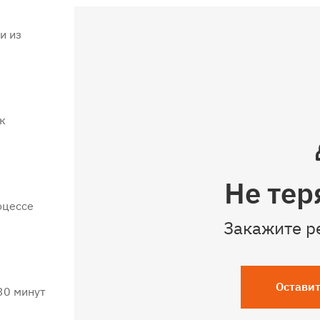
и из
к
Не тер
оцессе
Закажите р
Оставит
30 минут